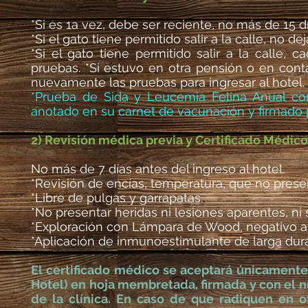
*Si es 1a vez, debe ser reciente, no más de 15 dí
*Si el gato tiene permitido salir a la calle, no de
*Si el gato tiene permitido salir a la calle, 
pruebas. *Si estuvo en otra pensión o en conta
nuevamente las pruebas para ingresar al hotel.
*Prueba de Sida y Leucemia Felina Anual con
anotado en su carnet de vacunación y firmado 
2) Revisión médica previa y Certificado Médico
No más de 7 días antes del ingreso al hotel.
*Revisión de encías, temperatura, que no pres
*Libre de pulgas y garrapatas.
*No presentar heridas ni lesiones aparentes, ni 
*Exploración con Lámpara de Wood, negativo a 
*Aplicación de inmunoestimulante de larga dur
El certificado médico se aceptará únicamente
Hotel) en hoja membretada, firmada y con el 
de la clínica. En caso de que radiquen en o