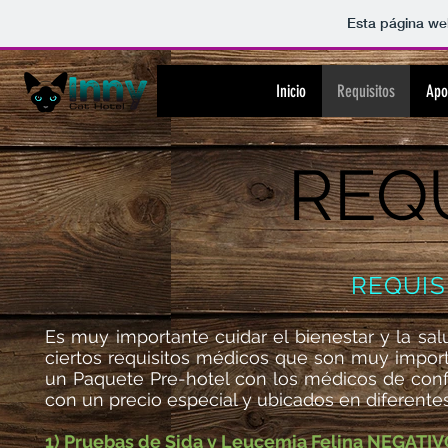
Esta página we
Inicio
Requisitos
Apo
REQ
REQUIS
Es muy importante cuidar el bienestar y la sa
ciertos requisitos médicos que son muy impo
un Paquete Pre-hotel con los médicos de confi
con un precio especial y ubicados en diferente
1) Pruebas de Sida y Leucemia Felina NEGATI